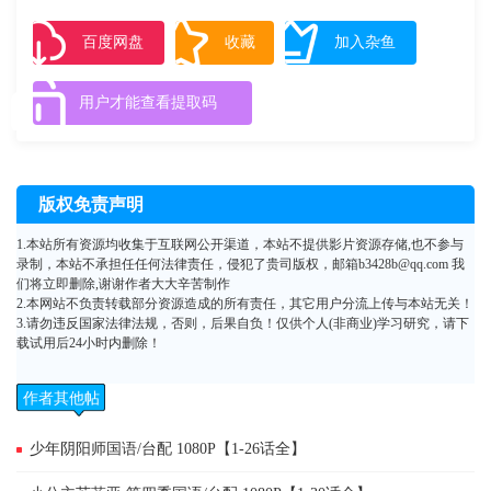
冈本清志朗（上田祐司 配音）、美丽善良的女孩山奈（みうらうらら 配
音）以及游走于摇滚和机车之间的不良少年一条诚（有馬克明 配音）成为
百度网盘
收藏
加入杂鱼
成为好朋友。乐园高中位处闹市中心，周边满是杀气腾腾的不良少年，日
日野他们三不五时就会经历一场大战，他们的友情在血泪中得到见证，同
用户才能查看提取码
时也结交到更多好朋友。称霸世界是日日野的梦想，他朝着这个梦想全速
前进……
版权免责声明
1.本站所有资源均收集于互联网公开渠道，本站不提供影片资源存储,也不参与
录制，本站不承担任任何法律责任，侵犯了贵司版权，邮箱b3428b@qq.com 我
们将立即删除,谢谢作者大大辛苦制作
2.本网站不负责转载部分资源造成的所有责任，其它用户分流上传与本站无关！
3.请勿违反国家法律法规，否则，后果自负！仅供个人(非商业)学习研究，请下
载试用后24小时内删除！
作者其他帖
子
少年阴阳师国语/台配 1080P【1-26话全】