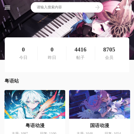
登陆
0
0
4416
8705
今日
昨日
帖子
会员
粤语站
粤语动漫
国语动漫
主题: 1097
回复: 1100
主题: 1048
回复: 1054