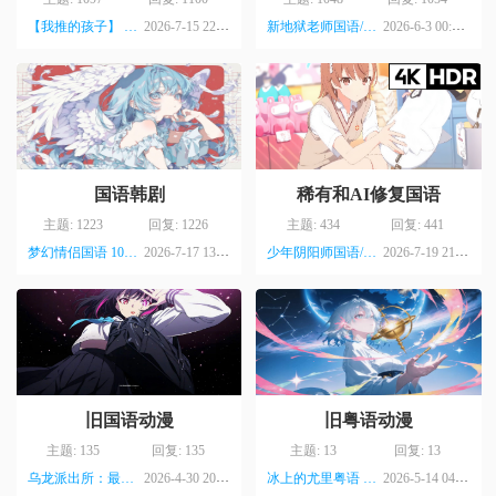
【我推的孩子】 第三季粤语 1080 ...
2026-7-15 22:46
新地狱老师国语/台配 1080P【1-1 ...
2026-6-3 00:43
粤语站
粤语站
国语韩剧
稀有和AI修复国语
主题: 1223
回复: 1226
主题: 434
回复: 441
梦幻情侣国语 1080P 【16话全】 ...
2026-7-17 13:47
少年阴阳师国语/台配 1080P【1-2 ...
2026-7-19 21:55
粤语站
粤语站
旧国语动漫
旧粤语动漫
主题: 135
回复: 135
主题: 13
回复: 13
乌龙派出所：最危险的生存游戏(1 ...
2026-4-30 20:35
冰上的尤里粤语 1080P【1-12话全 ...
2026-5-14 04:14